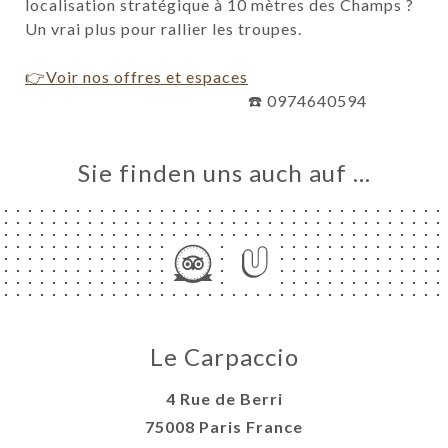
localisation stratégique à 10 mètres des Champs ?
ERIE
Un vrai plus pour rallier les troupes.
RTUNG
👉Voir nos offres et espaces
NÜ
☎️ 0974640594
ISATION
Sie finden uns auch auf …
ATIONS
OUPE
TAKT
Le Carpaccio
4 Rue de Berri
75008 Paris France