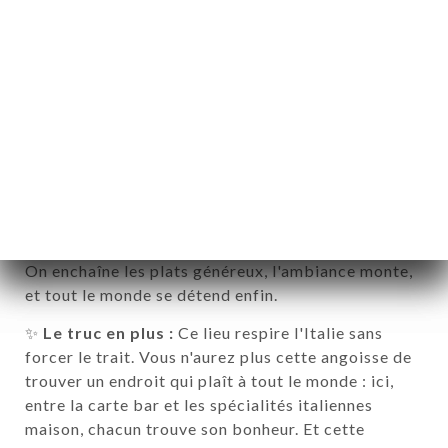
afterworks et anniversaires. Ici, on mise sur
l'authenticité : de vrais produits frais, une cuisine
italienne généreuse qui donne le sourire, et un bar
où on enchaîne les spritz entre collègues.
👉
Faites votre demande
🎉
Le highlight :
Imaginez : vous êtes à deux pas
des Champs-Élysées, attablés avec votre équipe
autour de planches à partager, pendant que le
barman prépare une tournée de cocktails italiens.
On enchaîne les plats généreux, l'ambiance monte,
et tout le monde se détend enfin.
✨
Le truc en plus :
Ce lieu respire l'Italie sans
forcer le trait. Vous n'aurez plus cette angoisse de
trouver un endroit qui plaît à tout le monde : ici,
entre la carte bar et les spécialités italiennes
ART
maison, chacun trouve son bonheur. Et cette
VIEREN