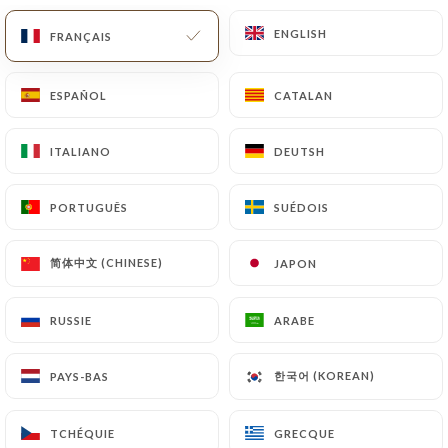
ENGLISH
ENGLISH
FRANÇAIS
FRANÇAIS
Fermé - Ouvre à 12:00
ESPAÑOL
ESPAÑOL
CATALAN
CATALAN
ITALIANO
ITALIANO
DEUTSH
DEUTSH
Le Carpaccio
PORTUGUÊS
PORTUGUÊS
SUÉDOIS
SUÉDOIS
305 AVIS
RESTAURANT ITALIEN
简体中文 (CHINESE)
简体中文 (CHINESE)
JAPON
JAPON
4 Rue De Berri
75008 Paris France
RUSSIE
RUSSIE
ARABE
ARABE
한국어 (KOREAN)
한국어 (KOREAN)
PAYS-BAS
PAYS-BAS
Qui sommes nous?
TCHÉQUIE
TCHÉQUIE
GRECQUE
GRECQUE