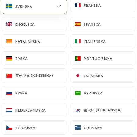
FRANSKA
FRANSKA
SVENSKA
SVENSKA
Stängt – öppnar kl. 19:00
ENGELSKA
ENGELSKA
SPANSKA
SPANSKA
KATALANSKA
KATALANSKA
ITALIENSKA
ITALIENSKA
Le Carpaccio
TYSKA
TYSKA
PORTUGISISKA
PORTUGISISKA
305 OMDÖME
简体中文 (KINESISKA)
简体中文 (KINESISKA)
JAPANSKA
JAPANSKA
RESTAURANT ITALIEN
4 Rue De Berri
RYSKA
RYSKA
ARABISKA
ARABISKA
75008 Paris France
한국어 (KOREANSKA)
한국어 (KOREANSKA)
NEDERLÄNDSKA
NEDERLÄNDSKA
TJECKISKA
TJECKISKA
GREKISKA
GREKISKA
Vilka är vi?