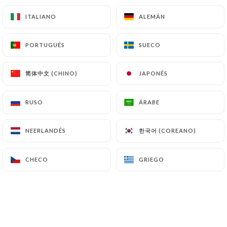
ITALIANO
ITALIANO
ALEMÁN
ALEMÁN
PORTUGUÉS
PORTUGUÉS
SUECO
SUECO
简体中文 (CHINO)
简体中文 (CHINO)
JAPONÉS
JAPONÉS
RUSO
RUSO
ÁRABE
ÁRABE
한국어 (COREANO)
한국어 (COREANO)
NEERLANDÉS
NEERLANDÉS
CHECO
CHECO
GRIEGO
GRIEGO