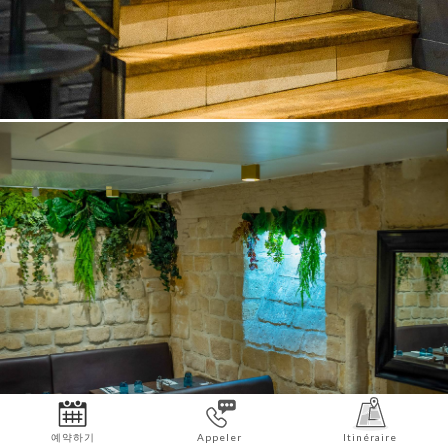
예약하기
Appeler
Itinéraire