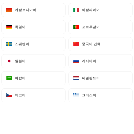
카탈로니아어
카탈로니아어
이탈리아어
이탈리아어
독일어
독일어
포르투갈어
포르투갈어
스웨덴어
스웨덴어
중국어 간체
중국어 간체
일본어
일본어
러시아어
러시아어
아랍어
아랍어
네덜란드어
네덜란드어
체코어
체코어
그리스어
그리스어